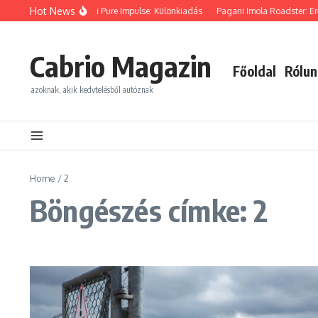
Ugrás a tartalomhoz
Hot News
BMW Z4 M40i Pure Impulse: Különkiadás
Pagani Imola Roadster: Erő
Cabrio Magazin
Főoldal
Rólun
azoknak, akik kedvtelésből autóznak
Home
/
2
Böngészés címke: 2