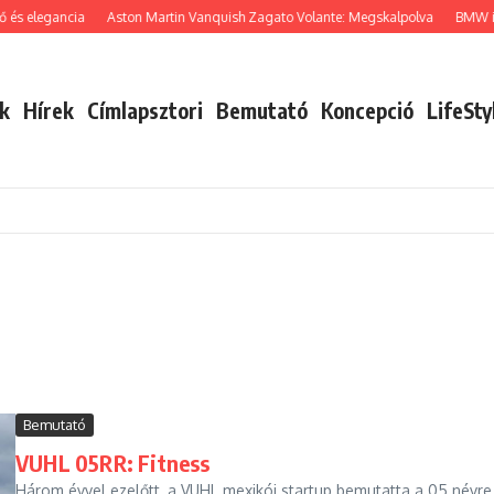
 és elegancia
Aston Martin Vanquish Zagato Volante: Megskalpolva
BMW i8
k
Hírek
Címlapsztori
Bemutató
Koncepció
LifeSty
Bemutató
VUHL 05RR: Fitness
Három évvel ezelőtt, a VUHL mexikói startup bemutatta a 05 névre 