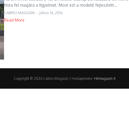
hívta fel magára a figyelmet. Most ezt a modellt fejlesztett...
CABRIO MAGAZIN
július 14, 2016
Read More
Copyright © 2026 Cabrio Magazin | Honlapmotor:
Hírmagazin X