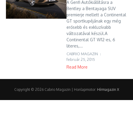
A Genfi Autókiállításra a
Bentley a Bentayaga SUV
premierje mellett a Continental
GT sportkupéjának egy még
erősebb és exkluzívabb
változatával készül.A
Continental GT W12-es, 6
literes,...
CABRIO MAGAZIN
február 25, 2015
Read More
Copyright © 2026 Cabrio Magazin | Honlapmotor:
Hírmagazin X