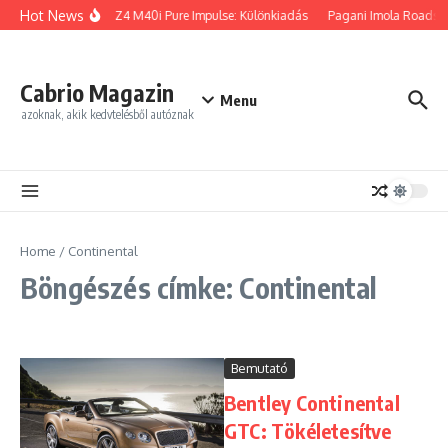
Ugrás a tartalomhoz
Hot News
BMW Z4 M40i Pure Impulse: Különkiadás
Pagani Imola Roadster
Cabrio Magazin
Menu
azoknak, akik kedvtelésből autóznak
Home
/
Continental
Böngészés címke: Continental
Bemutató
Bentley Continental
GTC: Tökéletesítve