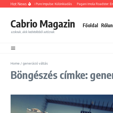
Ugrás a tartalomhoz
Hot News
BMW Z4 M40i Pure Impulse: Különkiadás
Pagani Imola Roadster: Erő
Cabrio Magazin
Főoldal
Rólun
azoknak, akik kedvtelésből autóznak
Home
/
generáció váltás
Böngészés címke: gener