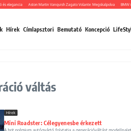
 és elegancia
Aston Martin Vanquish Zagato Volante: Megskalpolva
BMW i8
k
Hírek
Címlapsztori
Bemutató
Koncepció
LifeSty
áció váltás
Hírek
Mini Roadster: Célegyenesbe érkezett
A brit prémium autógyártó folytatja a generációváltást modellpalett