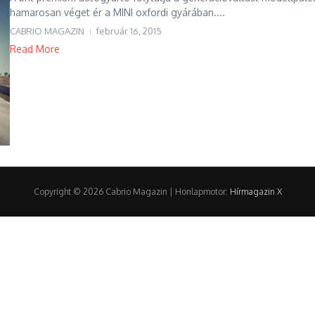
hamarosan véget ér a MINI oxfordi gyárában....
CABRIO MAGAZIN
február 16, 2015
Read More
Copyright © 2026 Cabrio Magazin | Honlapmotor:
Hírmagazin X