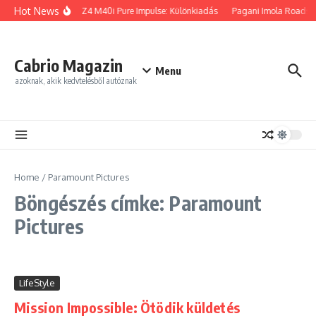
Ugrás a tartalomhoz
Hot News
BMW Z4 M40i Pure Impulse: Különkiadás
Pagani Imola Roadster
Cabrio Magazin
Menu
azoknak, akik kedvtelésből autóznak
Home
/
Paramount Pictures
Böngészés címke: Paramount
Pictures
LifeStyle
Mission Impossible: Ötödik küldetés