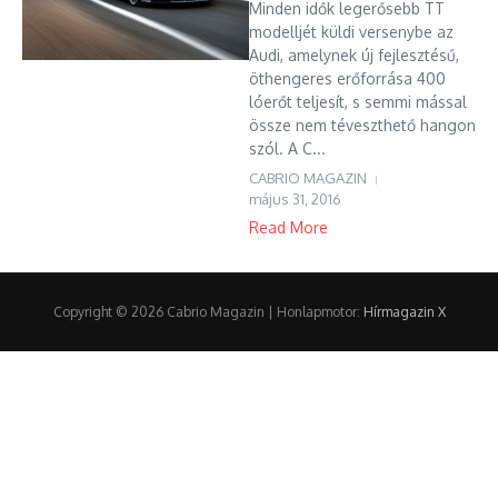
Minden idők legerősebb TT
modelljét küldi versenybe az
Audi, amelynek új fejlesztésű,
öthengeres erőforrása 400
lóerőt teljesít, s semmi mással
össze nem téveszthető hangon
szól. A C...
CABRIO MAGAZIN
május 31, 2016
Read More
Copyright © 2026 Cabrio Magazin | Honlapmotor:
Hírmagazin X