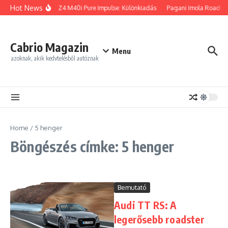
Ugrás a tartalomhoz
Hot News
BMW Z4 M40i Pure Impulse: Különkiadás
Pagani Imola Roadster
Cabrio Magazin
Menu
azoknak, akik kedvtelésből autóznak
Home
/
5 henger
Böngészés címke: 5 henger
Bemutató
Audi TT RS: A
legerősebb roadster