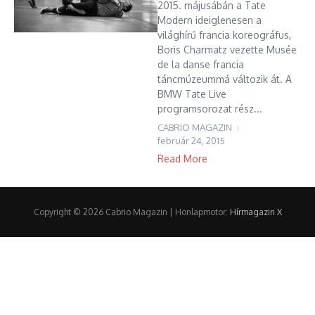
2015. májusábán a Tate
Modern ideiglenesen a
világhírű francia koreográfus,
Boris Charmatz vezette Musée
de la danse francia
táncmúzeummá változik át. A
BMW Tate Live
programsorozat rész...
CABRIO MAGAZIN
február 24, 2015
Read More
Copyright © 2026 Cabrio Magazin | Honlapmotor:
Hírmagazin X