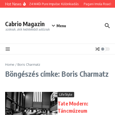
Ugrás a tartalomhoz
Hot News
BMW Z4 M40i Pure Impulse: Különkiadás
Pagani Imola Roadster
Cabrio Magazin
Menu
azoknak, akik kedvtelésből autóznak
Home
/
Boris Charmatz
Böngészés címke: Boris Charmatz
LifeStyle
Tate Modern:
Táncmúzeum