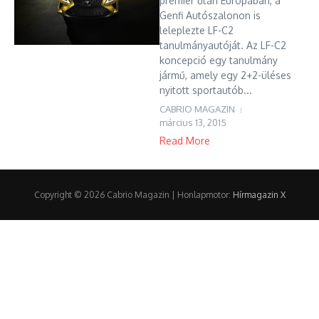
premier után Európában, a
Genfi Autószalonon is
leleplezte LF-C2
tanulmányautóját. Az LF-C2
koncepció egy tanulmány
jármű, amely egy 2+2-üléses
nyitott sportautób...
CABRIO MAGAZIN
március 13, 2015
Read More
Copyright © 2026 Cabrio Magazin | Honlapmotor:
Hírmagazin X