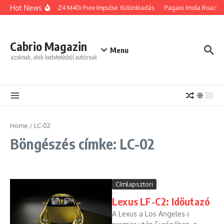
Ugrás a tartalomhoz
Hot News
BMW Z4 M40i Pure Impulse: Különkiadás
Pagani Imola Roadster
Cabrio Magazin
Menu
azoknak, akik kedvtelésből autóznak
Home
/
LC-02
Böngészés címke: LC-02
Címlapsztori
Lexus LF-C2: Időutazó
A Lexus a Los Angeles-i