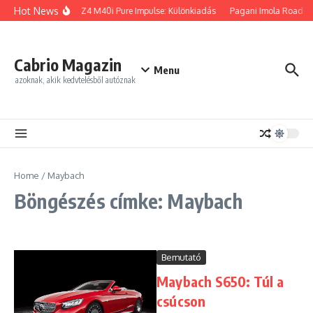
Ugrás a tartalomhoz
Hot News
BMW Z4 M40i Pure Impulse: Különkiadás
Pagani Imola Roadster
Cabrio Magazin
Menu
azoknak, akik kedvtelésből autóznak
Home
/
Maybach
Böngészés címke: Maybach
Bemutató
Maybach S650: Túl a
csúcson