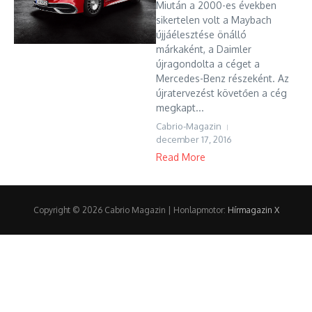
Miután a 2000-es években
sikertelen volt a Maybach
újjáélesztése önálló
márkaként, a Daimler
újragondolta a céget a
Mercedes-Benz részeként. Az
újratervezést követően a cég
megkapt...
Cabrio-Magazin
december 17, 2016
Read More
Copyright © 2026 Cabrio Magazin | Honlapmotor:
Hírmagazin X