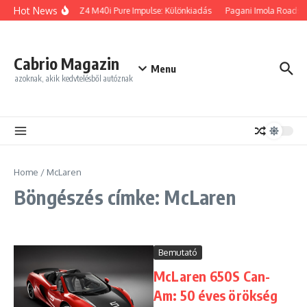
Ugrás a tartalomhoz
Hot News
BMW Z4 M40i Pure Impulse: Különkiadás
Pagani Imola Roadster
Cabrio Magazin
Menu
azoknak, akik kedvtelésből autóznak
Home
/
McLaren
Böngészés címke: McLaren
Bemutató
McLaren 650S Can-
Am: 50 éves örökség