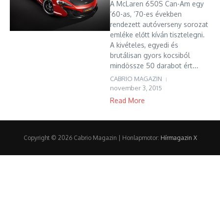
A McLaren 650S Can-Am egy
’60-as, ’70-es években
rendezett autóverseny sorozat
emléke előtt kíván tisztelegni.
A kivételes, egyedi és
brutálisan gyors kocsiból
mindössze 50 darabot ért...
CABRIO MAGAZIN
november 3, 2015
Read More
Copyright © 2026 Cabrio Magazin | Honlapmotor:
Hírmagazin X