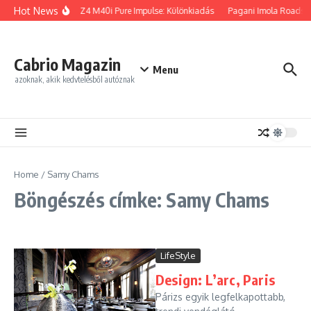
Ugrás a tartalomhoz
Hot News
BMW Z4 M40i Pure Impulse: Különkiadás
Pagani Imola Roadster
Cabrio Magazin
Menu
azoknak, akik kedvtelésből autóznak
Home
/
Samy Chams
Böngészés címke: Samy Chams
LifeStyle
Design: L’arc, Paris
Párizs egyik legfelkapottabb,