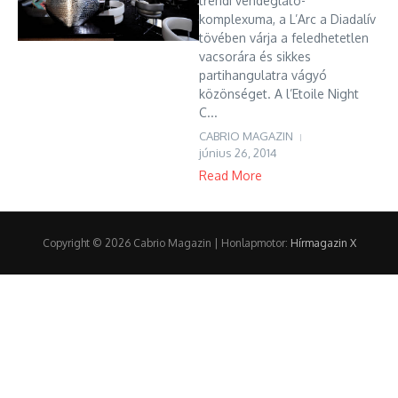
trendi vendéglátó-
komplexuma, a L’Arc a Diadalív
tövében várja a feledhetetlen
vacsorára és sikkes
partihangulatra vágyó
közönséget. A l’Etoile Night
C...
CABRIO MAGAZIN
június 26, 2014
Read More
Copyright © 2026 Cabrio Magazin | Honlapmotor:
Hírmagazin X