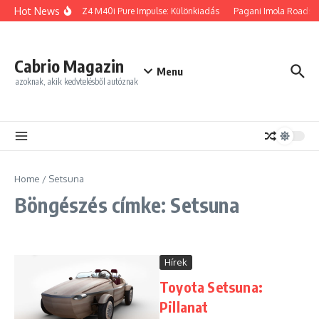
Ugrás a tartalomhoz
Hot News
BMW Z4 M40i Pure Impulse: Különkiadás
Pagani Imola Roadster
Cabrio Magazin
Menu
azoknak, akik kedvtelésből autóznak
Home
/
Setsuna
Böngészés címke: Setsuna
Hírek
Toyota Setsuna:
Pillanat