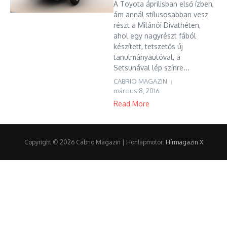
A Toyota áprilisban első ízben,
ám annál stílusosabban vesz
részt a Milánói Divathéten,
ahol egy nagyrészt fából
készített, tetszetős új
tanulmányautóval, a
Setsunával lép színre...
CABRIO MAGAZIN
március 8, 2016
Read More
Copyright © 2026 Cabrio Magazin | Honlapmotor:
Hírmagazin X