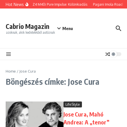
Ugrás a tartalomhoz
Hot News
BMW Z4 M40i Pure Impulse: Különkiadás
Pagani Imola Roadster
Cabrio Magazin
Menu
azoknak, akik kedvtelésből autóznak
Home
/
Jose Cura
Böngészés címke: Jose Cura
LifeStyle
Jose Cura, Mahó
Andrea: A „tenor”