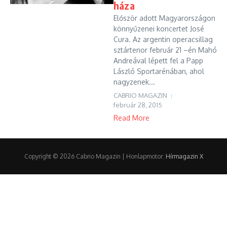
háza
Először adott Magyarországon
könnyűzenei koncertet José
Cura. Az argentin operacsillag
sztártenor február 21 –én Mahó
Andreával lépett fel a Papp
László Sportarénában, ahol
nagyzenek...
CABRIO MAGAZIN
február 28, 2015
Read More
Copyright © 2026 Cabrio Magazin | Honlapmotor:
Hírmagazin X