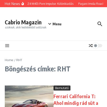
Ugrás a tartalomhoz
Hot News
BMW Z4 M40i Pure Impulse: Különkiadás
Pagani Imola Roadster
Cabrio Magazin
Menu
azoknak, akik kedvtelésből autóznak
Home
/
RHT
Böngészés címke: RHT
Bemutató
Ferrari California T:
Ahol mindig rád süt a