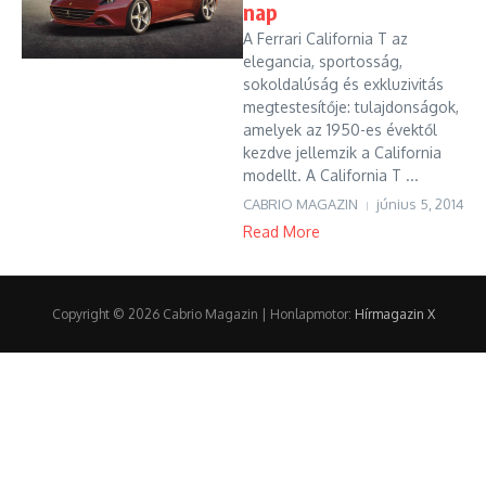
nap
A Ferrari California T az
elegancia, sportosság,
sokoldalúság és exkluzivitás
megtestesítője: tulajdonságok,
amelyek az 1950-es évektől
kezdve jellemzik a California
modellt. A California T ...
CABRIO MAGAZIN
június 5, 2014
Read More
Copyright © 2026 Cabrio Magazin | Honlapmotor:
Hírmagazin X