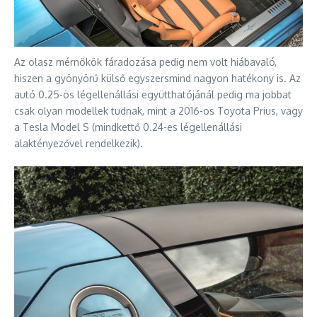
Az olasz mérnökök fáradozása pedig nem volt hiábavaló,
hiszen a gyönyörű külső egyszersmind nagyon hatékony is. Az
autó 0.25-ös légellenállási együtthatójánál pedig ma jobbat
csak olyan modellek tudnak, mint a 2016-os Toyota Prius, vagy
a Tesla Model S (mindkettő 0.24-es légellenállási
alaktényezővel rendelkezik).