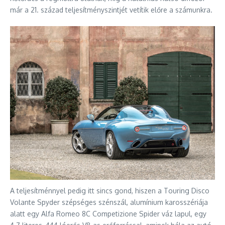
már a 21. század teljesítményszintjét vetítik előre a számunkra.
A teljesítménnyel pedig itt sincs gond, hiszen a Touring Disco
Volante Spyder szépséges szénszál, alumínium karosszériája
alatt egy Alfa Romeo 8C Competizione Spider váz lapul, egy