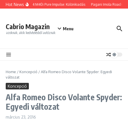
Ugrás a tartalomhoz
Hot News
BMW Z4 M40i Pure Impulse: Különkiadás
Pagani Imola Roadster: E
Cabrio Magazin
Menu
azoknak, akik kedvtelésből autóznak
Home
/
Koncepció
/
Alfa Romeo Disco Volante Spyder: Egyedi
változat
Koncepció
Alfa Romeo Disco Volante Spyder:
Egyedi változat
március 23, 2016