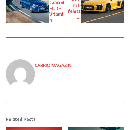
Cabriol
220
et: C-
felett
Vitami
…
n
CABRIO MAGAZIN
Related Posts