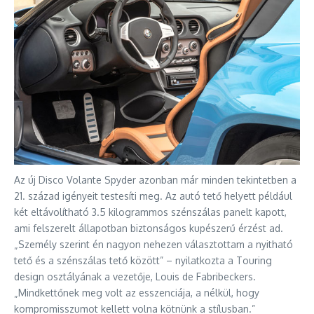
Az új Disco Volante Spyder azonban már minden tekintetben a
21. század igényeit testesíti meg. Az autó tető helyett például
két eltávolítható 3.5 kilogrammos szénszálas panelt kapott,
ami felszerelt állapotban biztonságos kupészerű érzést ad.
„Személy szerint én nagyon nehezen választottam a nyitható
tető és a szénszálas tető között” – nyilatkozta a Touring
design osztályának a vezetője, Louis de Fabribeckers.
„Mindkettőnek meg volt az esszenciája, a nélkül, hogy
kompromisszumot kellett volna kötnünk a stílusban.”