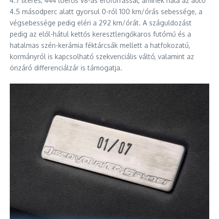
4.7 literes, 444 lóerős V8-as erőforrással, aminek hála az autó
4.5 másodperc alatt gyorsul 0-ról 100 km/órás sebessége, a
végsebessége pedig eléri a 292 km/órát. A száguldozást
pedig az elől-hátul kettős keresztlengőkaros futómű és a
hatalmas szén-kerámia féktárcsák mellett a hatfokozatú,
kormányról is kapcsolható szekvenciális váltó, valamint az
önzáró differenciálzár is támogatja.