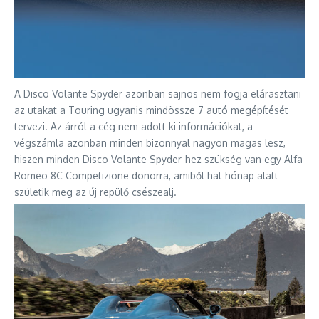
A Disco Volante Spyder azonban sajnos nem fogja elárasztani
az utakat a Touring ugyanis mindössze 7 autó megépítését
tervezi. Az árról a cég nem adott ki információkat, a
végszámla azonban minden bizonnyal nagyon magas lesz,
hiszen minden Disco Volante Spyder-hez szükség van egy Alfa
Romeo 8C Competizione donorra, amiből hat hónap alatt
születik meg az új repülő csészealj.