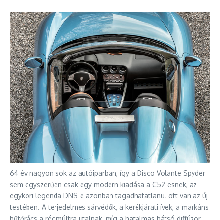
64 év nagyon sok az autóiparban, így a Disco Volante Spyder
sem egyszerűen csak egy modern kiadása a C52-esnek, az
egykori legenda DNS-e azonban tagadhatatlanul ott van az új
testében. A terjedelmes sárvédők, a kerékjárati ívek, a markáns
hűtőrács a régmúltra utalnak, míg a hatalmas hátsó diffúzor