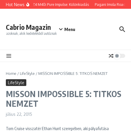
Ugrás a tartalomhoz
Hot News
BMW Z4 M40i Pure Impulse: Különkiadás
Pagani Imola Roadster:
Cabrio Magazin
Menu
azoknak, akik kedvtelésből autóznak
Home
/
LifeStyle
/
MISSON IMPOSSIBLE 5: TITKOS NEMZET
LifeStyle
MISSON IMPOSSIBLE 5: TITKOS
NEMZET
július 22, 2015
Tom Cruise visszatér Ethan Hunt szerepében, aki pályafutása