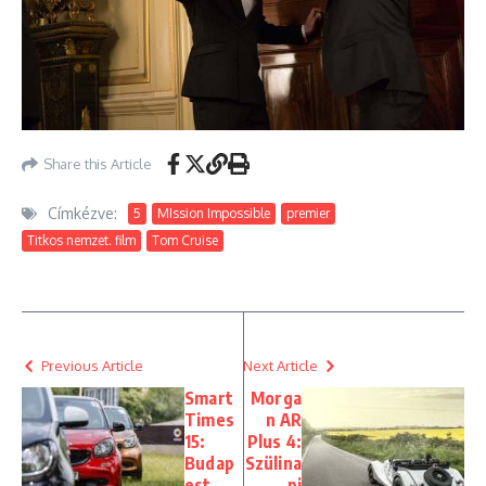
Share this Article
Címkézve:
5
MIssion Impossible
premier
Titkos nemzet. film
Tom Cruise
Previous Article
Next Article
Smart
Morga
Times
n AR
15:
Plus 4:
Budap
Szülina
est
pi