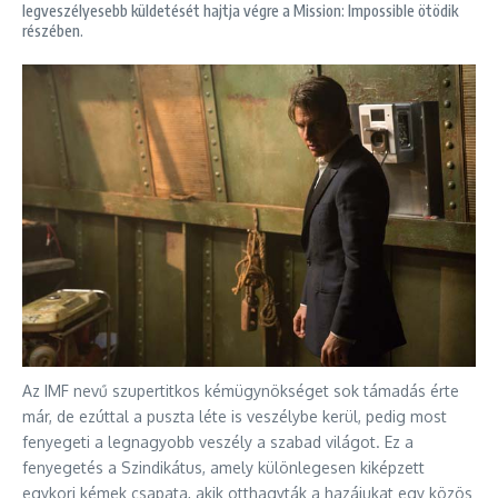
legveszélyesebb küldetését hajtja végre a Mission: Impossible ötödik
részében.
Az IMF nevű szupertitkos kémügynökséget sok támadás érte
már, de ezúttal a puszta léte is veszélybe kerül, pedig most
fenyegeti a legnagyobb veszély a szabad világot. Ez a
fenyegetés a Szindikátus, amely különlegesen kiképzett
egykori kémek csapata, akik otthagyták a hazájukat egy közös