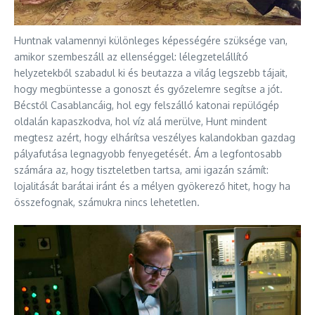
Huntnak valamennyi különleges képességére szüksége van,
amikor szembeszáll az ellenséggel: lélegzetelállító
helyzetekből szabadul ki és beutazza a világ legszebb tájait,
hogy megbüntesse a gonoszt és győzelemre segítse a jót.
Bécstől Casablancáig, hol egy felszálló katonai repülőgép
oldalán kapaszkodva, hol víz alá merülve, Hunt mindent
megtesz azért, hogy elhárítsa veszélyes kalandokban gazdag
pályafutása legnagyobb fenyegetését. Ám a legfontosabb
számára az, hogy tiszteletben tartsa, ami igazán számít:
lojalitását barátai iránt és a mélyen gyökerező hitet, hogy ha
összefognak, számukra nincs lehetetlen.