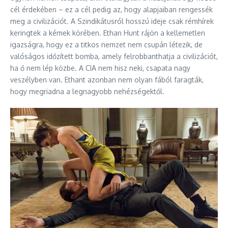
cél érdekében – ez a cél pedig az, hogy alapjaiban rengessék
meg a civilizációt. A Szindikátusról hosszú ideje csak rémhírek
keringtek a kémek körében. Ethan Hunt rájön a kellemetlen
igazságra, hogy ez a titkos nemzet nem csupán létezik, de
valóságos időzített bomba, amely felrobbanthatja a civilizációt,
ha ő nem lép közbe. A CIA nem hisz neki, csapata nagy
veszélyben van. Ethant azonban nem olyan fából faragták,
hogy megriadna a legnagyobb nehézségektől.