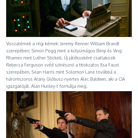
Visszatérnek a régi kémek: Jeremy Renner William Brandt
szerepében; Simon Pegg mint a kütyümágus Benji és Ving
Rhames mint Luther Stickell. Új játékosként csatlakozik
Rebecca Ferguson svéd színésznő a titokzatos Ilsa Faust
szerepében, Sean Harris mint Solomon Lane továbbá a
háromszoros Arany Glóbusz-nyertes Alec Baldwin, aki a CIA
igazgatóját, Alan Hunley-t formálja meg.