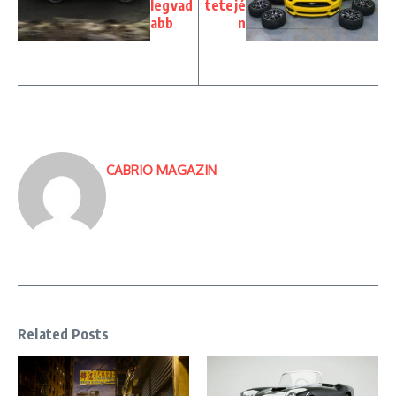
legvad
tetejé
abb
n
CABRIO MAGAZIN
Related Posts