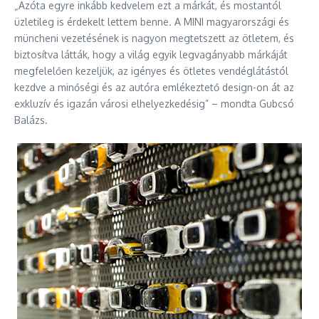
„Azóta egyre inkább kedvelem ezt a márkát, és mostantól
üzletileg is érdekelt lettem benne. A MINI magyarországi és
müncheni vezetésének is nagyon megtetszett az ötletem, és
biztosítva látták, hogy a világ egyik legvagányabb márkáját
megfelelően kezeljük, az igényes és ötletes vendéglátástól
kezdve a minőségi és az autóra emlékeztető design-on át az
exkluzív és igazán városi elhelyezkedésig” – mondta Gubcsó
Balázs.