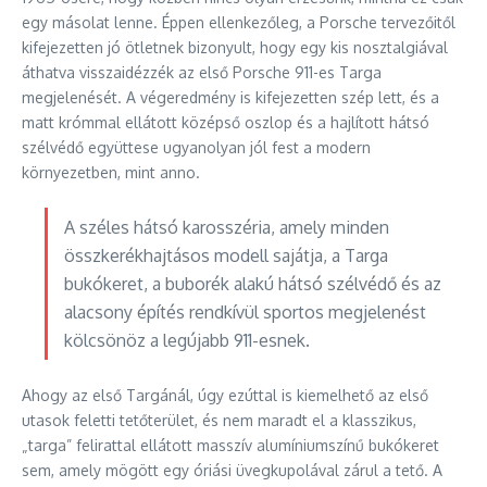
egy másolat lenne. Éppen ellenkezőleg, a Porsche tervezőitől
kifejezetten jó ötletnek bizonyult, hogy egy kis nosztalgiával
áthatva visszaidézzék az első Porsche 911-es Targa
megjelenését. A végeredmény is kifejezetten szép lett, és a
matt krómmal ellátott középső oszlop és a hajlított hátsó
szélvédő együttese ugyanolyan jól fest a modern
környezetben, mint anno.
A széles hátsó karosszéria, amely minden
összkerékhajtásos modell sajátja, a Targa
bukókeret, a buborék alakú hátsó szélvédő és az
alacsony építés rendkívül sportos megjelenést
kölcsönöz a legújabb 911-esnek.
Ahogy az első Targánál, úgy ezúttal is kiemelhető az első
utasok feletti tetőterület, és nem maradt el a klasszikus,
„targa” felirattal ellátott masszív alumíniumszínű bukókeret
sem, amely mögött egy óriási üvegkupolával zárul a tető. A