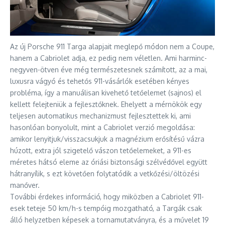
Az új Porsche 911 Targa alapjait meglepő módon nem a Coupe,
hanem a Cabriolet adja, ez pedig nem véletlen. Ami harminc-
negyven-ötven éve még természetesnek számított, az a mai,
luxusra vágyó és tehetős 911-vásárlók esetében kényes
probléma, így a manuálisan kivehető tetőelemet (sajnos) el
kellett felejteniük a fejlesztőknek. Ehelyett a mérnökök egy
teljesen automatikus mechanizmust fejlesztettek ki, ami
hasonlóan bonyolult, mint a Cabriolet verzió megoldása:
amikor lenyitjuk/visszacsukjuk a magnézium erősítésű vázra
húzott, extra jól szigetelő vászon tetőelemeket, a 911-es
méretes hátsó eleme az óriási biztonsági szélvédővel együtt
hátranyílik, s ezt követően folytatódik a vetkőzési/öltözési
manőver.
További érdekes információ, hogy miközben a Cabriolet 911-
esek teteje 50 km/h-s tempóig mozgatható, a Targák csak
álló helyzetben képesek a tornamutatványra, és a művelet 19