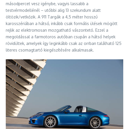
másodpercet vesz igénybe, vagyis lassabb a
testvérmodellénél – utóbbi alig 13 szekundum alatt
öltözik/vetkőzik. A 911 Targák a 4,5 méter hosszú
karosszériában a hátsó, inkább csak formális ülések mögött
rejlik az elektromosan mozgatható vászontető. Ezzel a
megoldással a farmotoros autóban csupán a hátsó helyek
rövidültek, amelyek így leginkább csak az orrban található 125
literes csomagtartó kiegészítésére alkalmasak.