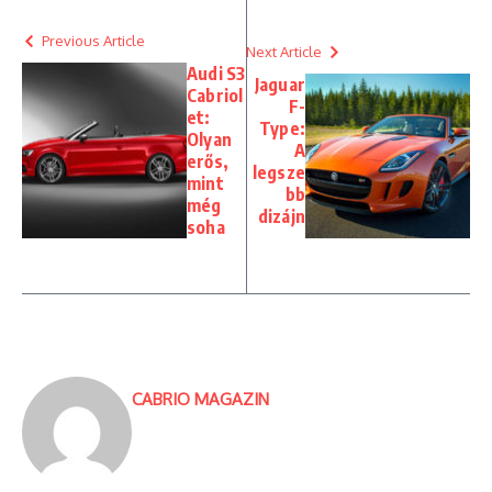
Previous Article
Next Article
Audi S3
Jaguar
Cabriol
F-
et:
Type:
Olyan
A
erős,
legsze
mint
bb
még
dizájn
soha
CABRIO MAGAZIN