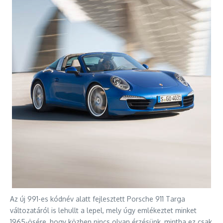
Az új 991-es kódnév alatt fejlesztett Porsche 911 Targa
változatáról is lehullt a lepel, mely úgy emlékeztet minket
1965-ösére, hogy közben nincs olyan érzésünk, mintha ez csak