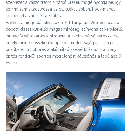
szerkezet a vászontetőt a hátsó ülések mögé nyomja be, így
semmi sem akadályozza az ott ülőket abban, hogy menet
közben élvezhessék a kilátást.
Ezekkel a megoldásokkal az új 911 Targa az 1965-ben piacra
dobott klasszikus előd magas minőségi színvonalat képviselő,
innovatív változatának bizonyul. A széles hátsó karosszéria,
amely minden összkerékhajtásos modell sajátja, a Targa
bukókeret, a buborék alakú hátsó szélvédő és az alacsony
építés rendkívül sportos megjelenést kölcsönöz a legújabb 911-
esnek.