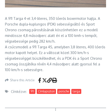
A 911 Targa 4-et 3,4-literes, 350 lóerős boxermotor hajtja. A
Porsche dupla-kuplungos (PDK) sebességváltó és Sport
Chrono csomag párosításának köszönhetően ez a modell
mindössze 4,8 másodperc alatt éri el a 100 kmh-s tempót,
végsebessége pedig 282 km/h.
A csúcsmodell a 911 Targa 4S, amelyben 3,8 literes, 400 lóerős
motor kapott helyet. Ez a változat közel 300 km/h-s
végsebességgel büszkélkedhet, és a PDK és a Sport Chrono
csomag összjátéka révén 4,4 másodperc alatt gyorsul fel a
100 km/h-s sebességre.
Share this Article
Címkézve:
911
Címlapsztori
porsche
targa