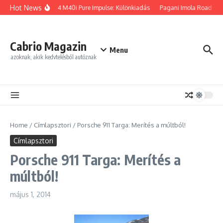
Ugrás a tartalomhoz
Hot News
BMW Z4 M40i Pure Impulse: Különkiadás
Pagani Imola Roadster: 
Cabrio Magazin
Menu
azoknak, akik kedvtelésből autóznak
Home
/
Címlapsztori
/
Porsche 911 Targa: Merítés a múltból!
Címlapsztori
Porsche 911 Targa: Merítés a
múltból!
május 1, 2014