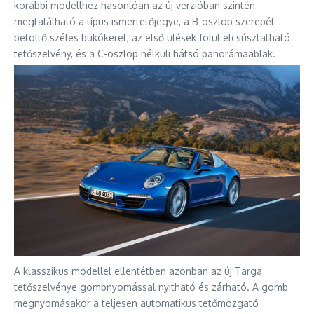
korábbi modellhez hasonlóan az új verzióban szintén
megtalálható a típus ismertetőjegye, a B-oszlop szerepét
betöltő széles bukókeret, az első ülések fölül elcsúsztatható
tetőszelvény, és a C-oszlop nélküli hátsó panorámaablak.
A klasszikus modellel ellentétben azonban az új Targa
tetőszelvénye gombnyomással nyitható és zárható. A gomb
megnyomásakor a teljesen automatikus tetőmozgató