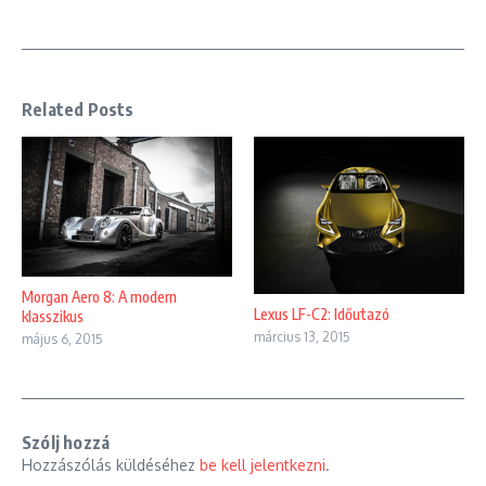
Related Posts
Morgan Aero 8: A modern
Lexus LF-C2: Időutazó
klasszikus
március 13, 2015
május 6, 2015
Szólj hozzá
Hozzászólás küldéséhez
be kell jelentkezni
.