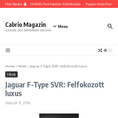
Ugrás a tartalomhoz
Hot News
BMW Z4 M40i Pure Impulse: Különkiadás
Pagani Imola Roadster:
Cabrio Magazin
Menu
azoknak, akik kedvtelésből autóznak
Home
/
Hírek
/
Jaguar F-Type SVR: Felfokozott luxus
Hírek
Jaguar F-Type SVR: Felfokozott
luxus
február 11, 2016