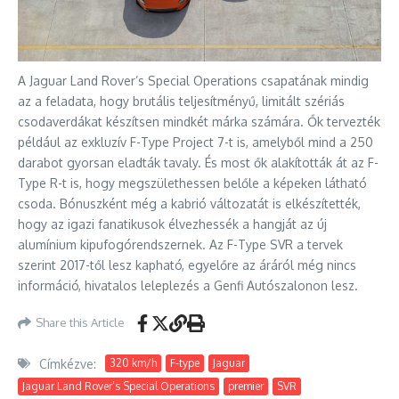
A Jaguar Land Rover’s Special Operations csapatának mindig
az a feladata, hogy brutális teljesítményű, limitált szériás
csodaverdákat készítsen mindkét márka számára. Ők tervezték
például az exkluzív F-Type Project 7-t is, amelyből mind a 250
darabot gyorsan eladták tavaly. És most ők alakították át az F-
Type R-t is, hogy megszülethessen belőle a képeken látható
csoda. Bónuszként még a kabrió változatát is elkészítették,
hogy az igazi fanatikusok élvezhessék a hangját az új
alumínium kipufogórendszernek. Az F-Type SVR a tervek
szerint 2017-től lesz kapható, egyelőre az áráról még nincs
információ, hivatalos leleplezés a Genfi Autószalonon lesz.
Share this Article
Címkézve:
320 km/h
F-type
Jaguar
Jaguar Land Rover’s Special Operations
premier
SVR