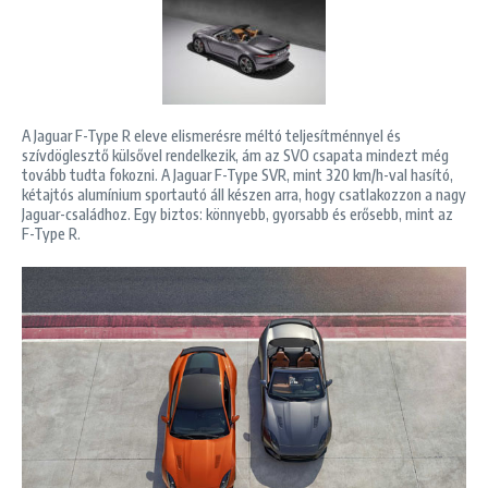
A Jaguar F-Type R eleve elismerésre méltó teljesítménnyel és
szívdöglesztő külsővel rendelkezik, ám az SVO csapata mindezt még
tovább tudta fokozni. A Jaguar F-Type SVR, mint 320 km/h-val hasító,
kétajtós alumínium sportautó áll készen arra, hogy csatlakozzon a nagy
Jaguar-családhoz. Egy biztos: könnyebb, gyorsabb és erősebb, mint az
F-Type R.